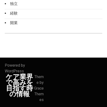
独立
経験
開業
Powered by
WordPress
ケア業界
Them
で高みを
e by
目指す時
Grace
の情報
Them
es