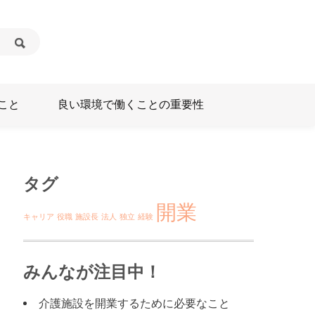
こと
良い環境で働くことの重要性
タグ
開業
キャリア
役職
施設長
法人
独立
経験
みんなが注目中！
介護施設を開業するために必要なこと